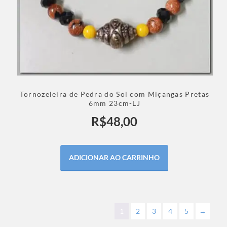
Tornozeleira de Pedra do Sol com Miçangas Pretas
6mm 23cm-LJ
R$
48,00
ADICIONAR AO CARRINHO
1
2
3
4
5
→