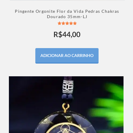
Pingente Orgonite Flor da Vida Pedras Chakras
Dourado 35mm-LJ
Avaliação
R$
44,00
5.00
de 5
ADICIONAR AO CARRINHO