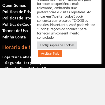
fornecer a experiência mais
Quem Somos
relevante, lembrando suas
Politicas de Privacidade
preferências e visitas repetidas. Ao
clicar em “Aceitar todos”, você
Políticas de Trocas e Devoluções
concorda com o uso de TODOS os
Política de Cookies
cookies. No entanto, você pode visitar
"Configurações de cookies" para
Termos de Uso
fornecer um consentimento
Minha Conta
controlado.
Configurações de Cookies
Horário de funcionamento
Aceitrar Tudo
Loja física aberta de Segunda à Sábado.
- Segunda, terça e quinta das 9h às 19h
- Quarta Das 10h às 18h
- Sexta das 9h às 18h
- Sábado das 10h às 17h
© 2023 Akwavita - Todos os direitos reservados.
CNPJ: 61.605.465/0001-60 Criado por:
Agência
EAB Digital