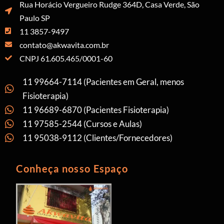
Rua Horácio Vergueiro Rudge 364D, Casa Verde, São
Paulo SP
11 3857-9497
contato@akwavita.com.br
CNPJ 61.605.465/0001-60
11 99664-7114 (Pacientes em Geral, menos
Fisioterapia)
11 96689-6870 (Pacientes Fisioterapia)
11 97585-2544 (Cursos e Aulas)
11 95038-9112 (Clientes/Fornecedores)
Conheça nosso Espaço