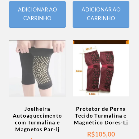
ADICIONAR AO
ADICIONAR AO
CARRINHO
CARRINHO
Joelheira
Protetor de Perna
Autoaquecimento
Tecido Turmalina e
com Turmalina e
Magnético Dores-Lj
Magnetos Par-lj
R$
105,00