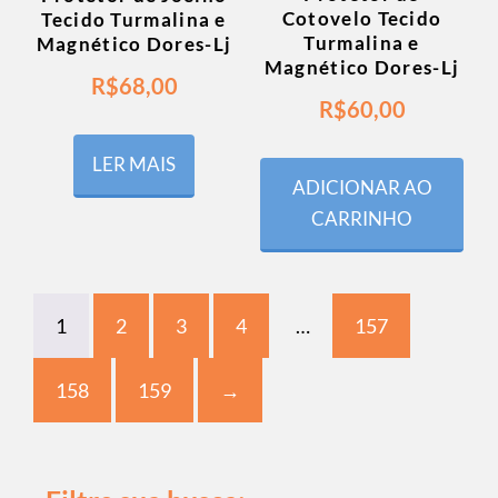
Cotovelo Tecido
Tecido Turmalina e
Turmalina e
Magnético Dores-Lj
Magnético Dores-Lj
R$
68,00
R$
60,00
LER MAIS
ADICIONAR AO
CARRINHO
1
2
3
4
…
157
158
159
→