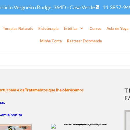
rácio Vergueiro Rudge, 364D - Casa Verde
11 3857-94
Terapias Naturais
Fisioterapia
Estética
Cursos
Aula de Yoga
Minha Conta
Rastrear Encomenda
T
perturbam e os Tratamentos que lhe oferecemos
F
ce.
vem e bonita