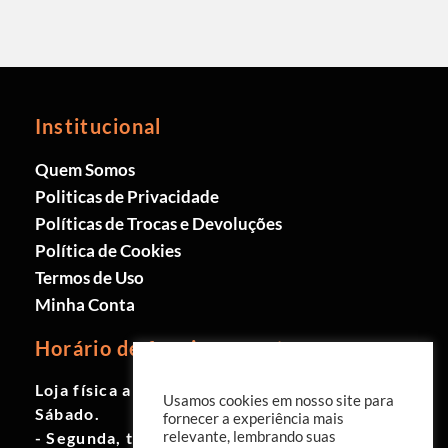
Institucional
Quem Somos
Politicas de Privacidade
Políticas de Trocas e Devoluções
Política de Cookies
Termos de Uso
Minha Conta
Horário de funcionamento
Loja física aberta de Segunda à
Usamos cookies em nosso site para
Sábado.
fornecer a experiência mais
relevante, lembrando suas
- Segunda, terça e quinta das 9h às