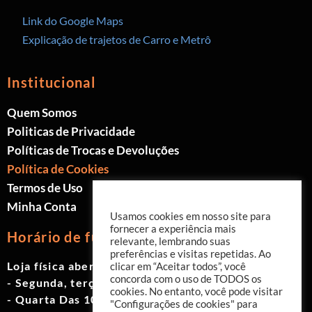
Link do Google Maps
Explicação de trajetos de Carro e Metrô
Institucional
Quem Somos
Politicas de Privacidade
Políticas de Trocas e Devoluções
Política de Cookies
Termos de Uso
Minha Conta
Usamos cookies em nosso site para
fornecer a experiência mais
Horário de funcionamento
relevante, lembrando suas
preferências e visitas repetidas. Ao
Loja física aberta de Segunda à Sábado.
clicar em “Aceitar todos”, você
concorda com o uso de TODOS os
- Segunda, terça e quinta das 9h às 19h
cookies. No entanto, você pode visitar
- Quarta Das 10h às 18h
"Configurações de cookies" para