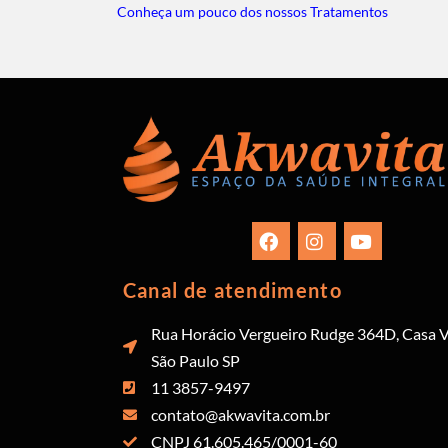
Conheça um pouco dos nossos Tratamentos
Canal de atendimento
Rua Horácio Vergueiro Rudge 364D, Casa V
São Paulo SP
11 3857-9497
contato@akwavita.com.br
CNPJ 61.605.465/0001-60