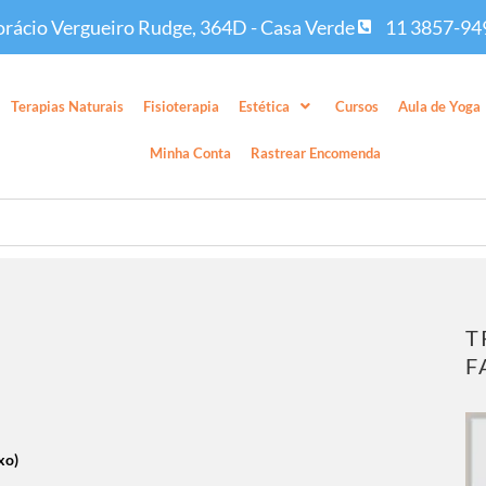
rácio Vergueiro Rudge, 364D - Casa Verde
11 3857-94
Terapias Naturais
Fisioterapia
Estética
Cursos
Aula de Yoga
Minha Conta
Rastrear Encomenda
T
F
xo)