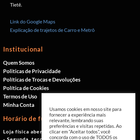
Tietê.
Link do Google Maps
Explicação de trajetos de Carro e Metrô
Institucional
Quem Somos
Politicas de Privacidade
Políticas de Trocas e Devoluções
Política de Cookies
Termos de Uso
Minha Conta
Usamos cookies em nosso site para
fornecer a experiência mais
Horário de funcionamento
relevante, lembrando suas
preferências e visitas repetidas. Ao
Loja física aberta de Segunda à Sábado.
clicar em “Aceitar todos”, você
concorda com o uso de TODOS os
- Segunda, terça e quinta das 9h às 19h