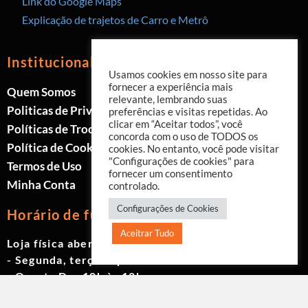
Link do Google Maps
Explicação de trajetos de Carro e Metrô
Institucional
Usamos cookies em nosso site para
fornecer a experiência mais
Quem Somos
relevante, lembrando suas
Politicas de Privacidade
preferências e visitas repetidas. Ao
clicar em “Aceitar todos”, você
Políticas de Trocas e Devoluções
concorda com o uso de TODOS os
Política de Cookies
cookies. No entanto, você pode visitar
"Configurações de cookies" para
Termos de Uso
fornecer um consentimento
Minha Conta
controlado.
Configurações de Cookies
Horário de funcionamento
Aceitrar Tudo
Loja física aberta de Segunda à Sábado.
- Segunda, terça e quinta das 9h às 19h
- Quarta Das 10h às 18h
- Sexta das 9h às 18h