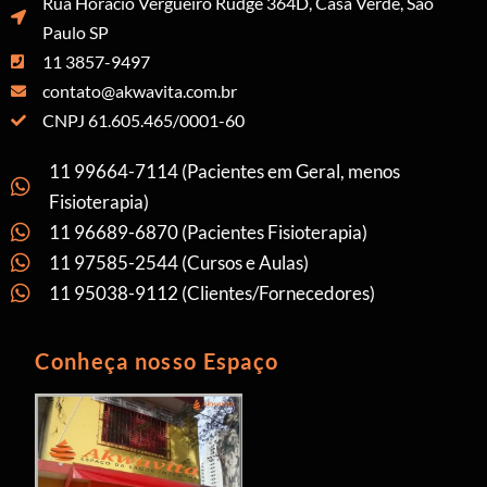
Rua Horácio Vergueiro Rudge 364D, Casa Verde, São
Paulo SP
11 3857-9497
contato@akwavita.com.br
CNPJ 61.605.465/0001-60
11 99664-7114 (Pacientes em Geral, menos
Fisioterapia)
11 96689-6870 (Pacientes Fisioterapia)
11 97585-2544 (Cursos e Aulas)
11 95038-9112 (Clientes/Fornecedores)
Conheça nosso Espaço