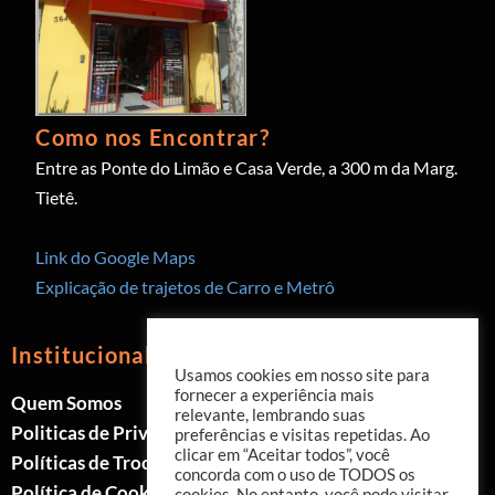
Como nos Encontrar?
Entre as Ponte do Limão e Casa Verde, a 300 m da Marg.
Tietê.
Link do Google Maps
Explicação de trajetos de Carro e Metrô
Institucional
Usamos cookies em nosso site para
fornecer a experiência mais
Quem Somos
relevante, lembrando suas
Politicas de Privacidade
preferências e visitas repetidas. Ao
clicar em “Aceitar todos”, você
Políticas de Trocas e Devoluções
concorda com o uso de TODOS os
Política de Cookies
cookies. No entanto, você pode visitar