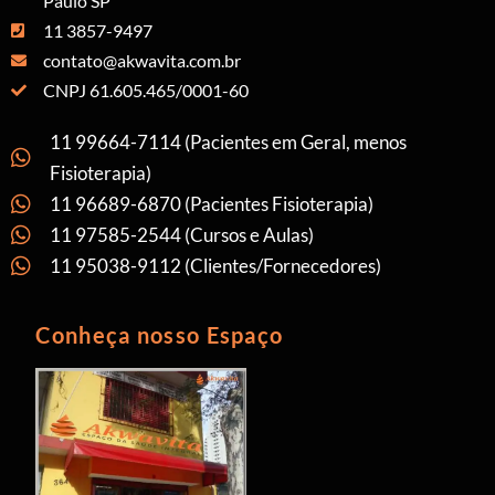
Paulo SP
11 3857-9497
contato@akwavita.com.br
CNPJ 61.605.465/0001-60
11 99664-7114 (Pacientes em Geral, menos
Fisioterapia)
11 96689-6870 (Pacientes Fisioterapia)
11 97585-2544 (Cursos e Aulas)
11 95038-9112 (Clientes/Fornecedores)
Conheça nosso Espaço