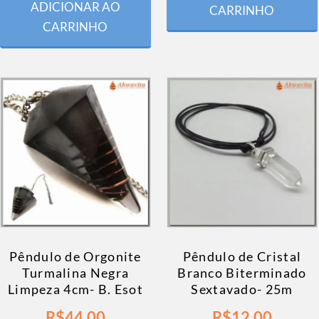
ADICIONAR AO
CARRINHO
CARRINHO
Pêndulo de Orgonite
Pêndulo de Cristal
Turmalina Negra
Branco Biterminado
Limpeza 4cm- B. Esot
Sextavado- 25m
R$
44,00
R$
12,00