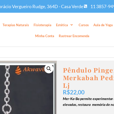
rácio Vergueiro Rudge, 364D - Casa Verde
11 3857-94
Terapias Naturais
Fisioterapia
Estética
Cursos
Aula de Yoga
Minha Conta
Rastrear Encomenda
Pêndulo Pinge
Merkabah Pedr
Lj
R$
22,00
Mer-Ka-Ba permite experimentar a
elevadas, restaura memória de no