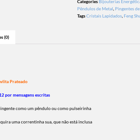
Categories
Bijouterias Energétic
Pêndulos de Metal
,
Pingentes de
Tags
Cristais Lapidados
,
Feng Sh
s (0)
lita Prateado
2 por mensagens escritas
o pingente como um pêndulo ou como pulseirinha
uira uma correntinha sua, que não está inclusa