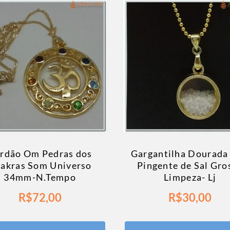
rdão Om Pedras dos
Gargantilha Dourada
akras Som Universo
Pingente de Sal Gro
34mm-N.Tempo
Limpeza- Lj
R$
72,00
R$
30,00