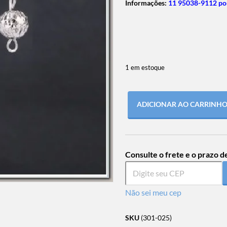
Informações:
11 95038-9112 po
1 em estoque
ADICIONAR AO CARRINH
Consulte o frete e o prazo d
Não sei meu cep
SKU
(301-025)