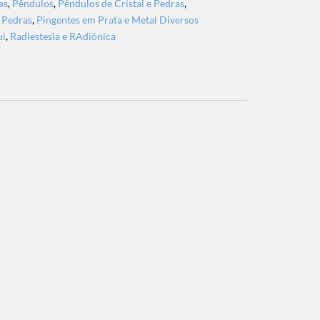
as
,
Pêndulos
,
Pêndulos de Cristal e Pedras
,
 Pedras
,
Pingentes em Prata e Metal Diversos
ui
,
Radiestesia e RAdiônica