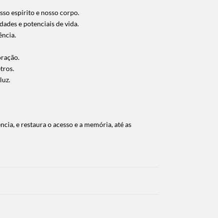
sso espírito e nosso corpo.
ades e potenciais de vida.
ência.
oração.
tros.
luz.
ia, e restaura o acesso e a memória, até as