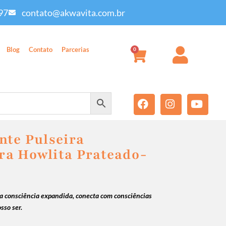
97
contato@akwavita.com.br
Blog
Contato
Parcerias
0
nte Pulseira
a Howlita Prateado-
 consciência expandida, conecta com consciências
sso ser.