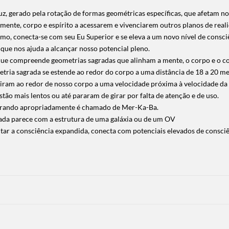
z, gerado pela rotação de formas geométricas específicas, que afetam no
ente, corpo e espírito a acessarem e vivenciarem outros planos de realid
mo, conecta-se com seu Eu Superior e se eleva a um novo nível de consci
que nos ajuda a alcançar nosso potencial pleno.
que compreende geometrias sagradas que alinham a mente, o corpo e o c
ria sagrada se estende ao redor do corpo a uma distância de 18 a 20 me
iram ao redor de nosso corpo a uma velocidade próxima à velocidade da 
tão mais lentos ou até pararam de girar por falta de atenção e de uso.
girando apropriadamente é chamado de Mer-Ka-Ba.
a parece com a estrutura de uma galáxia ou de um OV
r a consciência expandida, conecta com potenciais elevados de consciênc