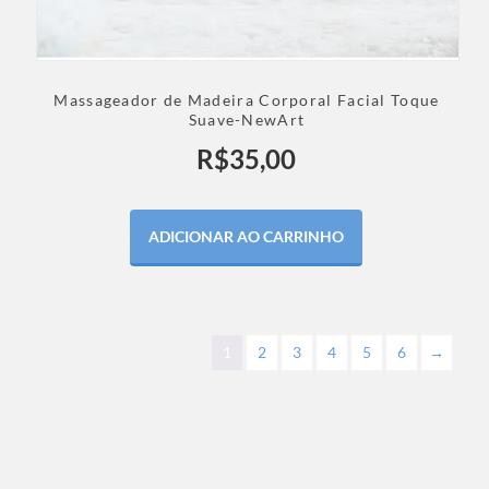
Massageador de Madeira Corporal Facial Toque
Suave-NewArt
R$
35,00
ADICIONAR AO CARRINHO
1
2
3
4
5
6
→