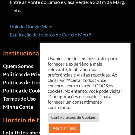
Entre as Ponte do Limão e Casa Verde, a 300 m da Marg.
Tietê.
Link do Google Maps
Explicação de trajetos de Carro e Metrô
Institucional
Usamos cookies em nosso site para
fornecer a experiência mais
Quem Somos
relevante, lembrando suas
Politicas de Privacidade
preferências e visitas repetidas. Ao
clicar em “Aceitar todos”, você
Políticas de Trocas e Devoluções
concorda com o uso de TODOS os
Política de Cookies
cookies. No entanto, você pode visitar
"Configurações de cookies" para
Termos de Uso
fornecer um consentimento
Minha Conta
controlado.
Configurações de Cookies
Horário de funcionamento
Aceitrar Tudo
Loja física aberta de Segunda à Sábado.