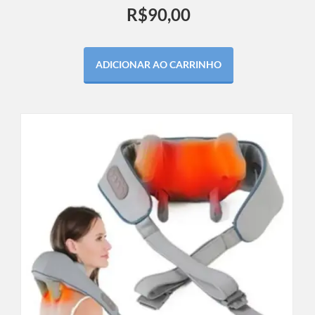
Avaliação
R$
90,00
4.00
de 5
ADICIONAR AO CARRINHO