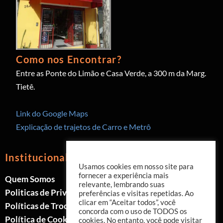
Como nos Encontrar?
Entre as Ponte do Limão e Casa Verde, a 300 m da Marg.
Tietê.
Link do Google Maps
Explicação de trajetos de Carro e Metrô
Institucional
Usamos cookies em nosso site para
fornecer a experiência mais
Quem Somos
relevante, lembrando suas
Politicas de Privacidade
preferências e visitas repetidas. Ao
clicar em “Aceitar todos”, você
Políticas de Trocas e Devoluções
concorda com o uso de TODOS os
Política de Cookies
cookies. No entanto, você pode visitar