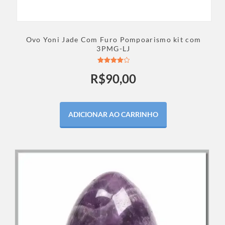
Ovo Yoni Jade Com Furo Pompoarismo kit com
3PMG-LJ
Avaliação
R$
90,00
4.00
de 5
ADICIONAR AO CARRINHO