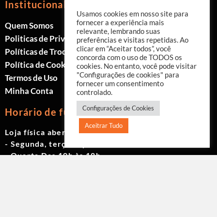
Institucional
Usamos cookies em nosso site para
fornecer a experiência mais
Quem Somos
relevante, lembrando suas
Politicas de Privacidade
preferências e visitas repetidas. Ao
clicar em “Aceitar todos”, você
Políticas de Trocas e Devoluções
concorda com o uso de TODOS os
Política de Cookies
cookies. No entanto, você pode visitar
"Configurações de cookies" para
Termos de Uso
fornecer um consentimento
Minha Conta
controlado.
Configurações de Cookies
Horário de funcionamento
Aceitrar Tudo
Loja física aberta de Segunda à Sábado.
- Segunda, terça e quinta das 9h às 19h
- Quarta Das 10h às 18h
- Sexta das 9h às 18h
- Sábado das 10h às 17h
© 2023 Akwavita - Todos os direitos reservados.
CNPJ: 61.605.465/0001-60 Criado por:
Agência