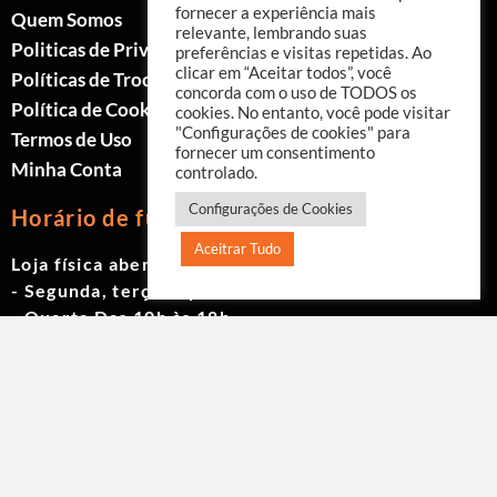
fornecer a experiência mais
Quem Somos
relevante, lembrando suas
Politicas de Privacidade
preferências e visitas repetidas. Ao
clicar em “Aceitar todos”, você
Políticas de Trocas e Devoluções
concorda com o uso de TODOS os
Política de Cookies
cookies. No entanto, você pode visitar
"Configurações de cookies" para
Termos de Uso
fornecer um consentimento
Minha Conta
controlado.
Configurações de Cookies
Horário de funcionamento
Aceitrar Tudo
Loja física aberta de Segunda à Sábado.
- Segunda, terça e quinta das 9h às 19h
- Quarta Das 10h às 18h
- Sexta das 9h às 18h
- Sábado das 10h às 17h
© 2023 Akwavita - Todos os direitos reservados.
CNPJ: 61.605.465/0001-60 Criado por:
Agência
EAB Digital