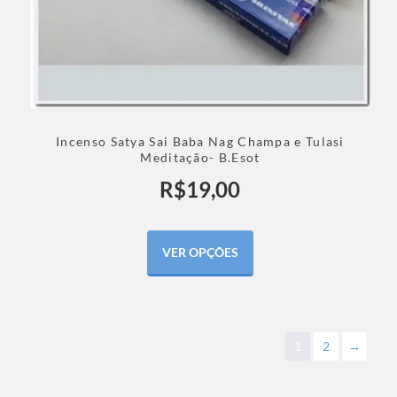
Incenso Satya Sai Baba Nag Champa e Tulasi
Meditação- B.Esot
R$
19,00
VER OPÇÕES
1
2
→