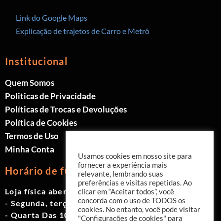
Link do Google Maps
Explicação de trajetos de Carro e Metrô
Institucional
Quem Somos
Politicas de Privacidade
Políticas de Trocas e Devoluções
Política de Cookies
Termos de Uso
Minha Conta
Usamos cookies em nosso site para
fornecer a experiência mais
Horário de funcionamento
relevante, lembrando suas
preferências e visitas repetidas. Ao
Loja física aberta de Segunda à Sábado.
clicar em “Aceitar todos”, você
concorda com o uso de TODOS os
- Segunda, terça e quinta das 9h às 19h
cookies. No entanto, você pode visitar
- Quarta Das 10h às 18h
"Configurações de cookies" para