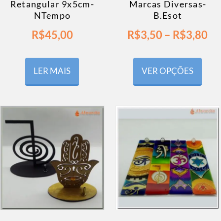
Retangular 9x5cm-
Marcas Diversas-
NTempo
B.Esot
R$
45,00
R$
3,50
–
R$
3,80
LER MAIS
VER OPÇÕES