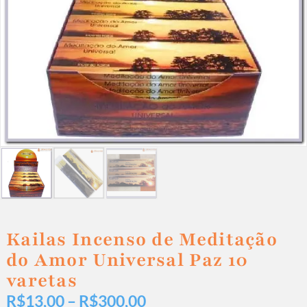
Kailas Incenso de Meditação
do Amor Universal Paz 10
varetas
R$
13,00
–
R$
300,00