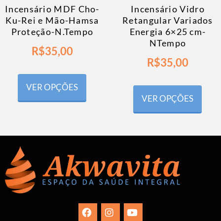
Incensário MDF Cho-
Incensário Vidro
Ku-Rei e Mão-Hamsa
Retangular Variados
Proteção-N.Tempo
Energia 6×25 cm-
NTempo
R$
35,00
R$
35,00
VER OPÇÕES
VER OPÇÕES