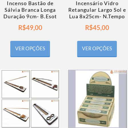
Incenso Bastão de
Incensário Vidro
Sálvia Branca Longa
Retangular Largo Sol e
Duração 9cm- B.Esot
Lua 8x25cm- N.Tempo
R$
49,00
R$
45,00
VER OPÇÕES
VER OPÇÕES