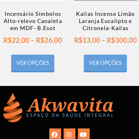
Incensário Símbolos
Kailas Incenso Limão
Alto-relevo Canaleta
Laranja Eucalipto e
em MDF- B.Esot
Citronela-Kailas
R$
22,00
–
R$
26,00
R$
13,00
–
R$
300,00
VER OPÇÕES
VER OPÇÕES