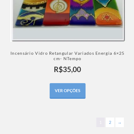
Incensário Vidro Retangular Variados Energia 6×25
cm- NTempo
R$
35,00
VER OPÇÕES
1
2
→