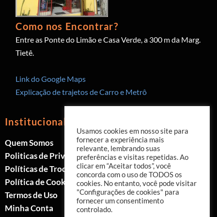
Como nos Encontrar?
Entre as Ponte do Limão e Casa Verde, a 300 m da Marg.
Tietê.
Link do Google Maps
Explicação de trajetos de Carro e Metrô
Institucional
Usamos cookies em nosso site para
fornecer a experiência mais
Quem Somos
relevante, lembrando suas
Politicas de Privacidade
preferências e visitas repetidas. Ao
clicar em “Aceitar todos”, você
Políticas de Trocas e Devoluções
concorda com o uso de TODOS os
Política de Cookies
cookies. No entanto, você pode visitar
"Configurações de cookies" para
Termos de Uso
fornecer um consentimento
Minha Conta
controlado.