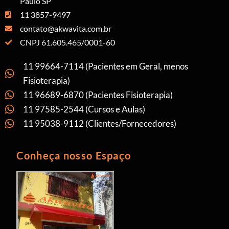
Paulo SP
11 3857-9497
contato@akwavita.com.br
CNPJ 61.605.465/0001-60
11 99664-7114 (Pacientes em Geral, menos
Fisioterapia)
11 96689-6870 (Pacientes Fisioterapia)
11 97585-2544 (Cursos e Aulas)
11 95038-9112 (Clientes/Fornecedores)
Conheça nosso Espaço