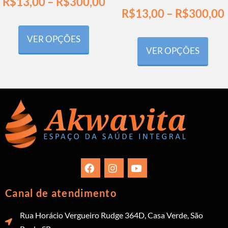
R$
13,00
–
R$
300,00
R$
13,00
–
R$
300,00
VER OPÇÕES
VER OPÇÕES
Canal de atendimento
Rua Horácio Vergueiro Rudge 364D, Casa Verde, São