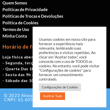
Quem Somos
Politicas de Privacidade
Políticas de Trocas e Devoluções
Política de Cookies
Termos de Uso
Minha Conta
Usamos cookies em nosso site para
fornecer a experiência mais
Horário de funcionamento
relevante, lembrando suas
preferências e visitas repetidas. Ao
Loja física aberta de Segunda à Sábado.
clicar em “Aceitar todos”, você
concorda com o uso de TODOS os
- Segunda, terça e quinta das 9h às 19h
cookies. No entanto, você pode visitar
- Quarta Das 10h às 18h
"Configurações de cookies" para
- Sexta das 9h às 18h
fornecer um consentimento
controlado.
- Sábado das 10h às 17h
Configurações de Cookies
© 2023 Akwavita - Todos os direitos reservados.
Aceitrar Tudo
CNPJ: 61.605.465/0001-60 Criado por:
Agência
EAB Digital