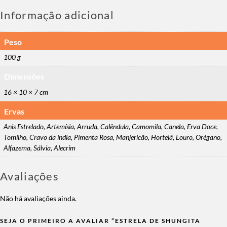
Informação adicional
Peso
100 g
Dimensões
16 × 10 × 7 cm
Ervas
Anis Estrelado, Artemísia, Arruda, Calêndula, Camomila, Canela, Erva Doce,
Tomilho, Cravo da índia, Pimenta Rosa, Manjericão, Hortelã, Louro, Orégano,
Alfazema, Sálvia, Alecrim
Avaliações
Não há avaliações ainda.
SEJA O PRIMEIRO A AVALIAR “ESTRELA DE SHUNGITA