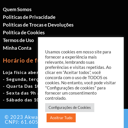
Quem Somos
Politicas de Privacidade
Políticas de Trocas e Devoluções
Política de Cookies
Termos de Uso
Minha Conta
Usamos cookies em nosso site para
fornecer a experiência mais
Horário de funcionamento
relevante, lembrando suas
preferências e visitas repetidas. Ao
Loja física aberta de Segunda à Sábado.
clicar em “Aceitar todos”, você
concorda com o uso de TODOS os
- Segunda, terça e quinta das 9h às 19h
cookies. No entanto, você pode visitar
- Quarta Das 10h às 18h
"Configurações de cookies" para
- Sexta das 9h às 18h
fornecer um consentimento
controlado.
- Sábado das 10h às 17h
Configurações de Cookies
© 2023 Akwavita - Todos os direitos reservados.
Aceitrar Tudo
CNPJ: 61.605.465/0001-60 Criado por:
Agência
EAB Digital