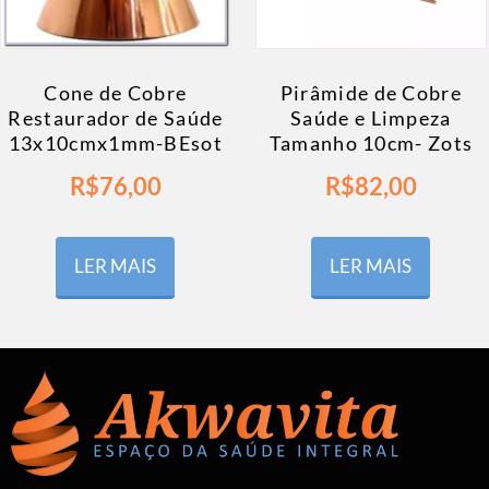
Cone de Cobre
Pirâmide de Cobre
Restaurador de Saúde
Saúde e Limpeza
13x10cmx1mm-BEsot
Tamanho 10cm- Zots
R$
76,00
R$
82,00
LER MAIS
LER MAIS