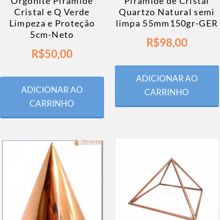
Pirâmide de Cristal
Orgonite Pirâmide
Quartzo Natural semi
Cristal e Q Verde
limpa 55mm150gr-GER
Limpeza e Proteção
5cm-Neto
R$
98,00
R$
50,00
ADICIONAR AO
ADICIONAR AO
CARRINHO
CARRINHO