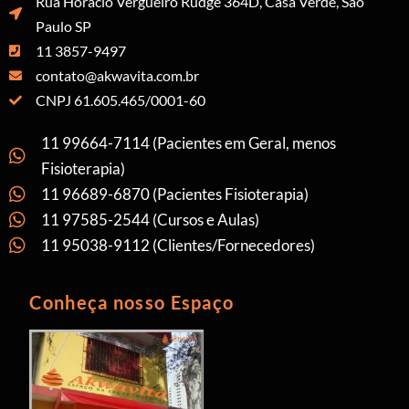
Rua Horácio Vergueiro Rudge 364D, Casa Verde, São
Paulo SP
11 3857-9497
contato@akwavita.com.br
CNPJ 61.605.465/0001-60
11 99664-7114 (Pacientes em Geral, menos
Fisioterapia)
11 96689-6870 (Pacientes Fisioterapia)
11 97585-2544 (Cursos e Aulas)
11 95038-9112 (Clientes/Fornecedores)
Conheça nosso Espaço