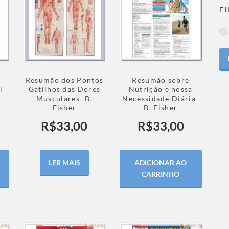
F
Resumão dos Pontos
Resumão sobre
l
Gatilhos das Dores
Nutrição e nossa
Musculares- B.
Necessidade Diária-
Fisher
B. Fisher
R$
33,00
R$
33,00
LER MAIS
ADICIONAR AO
CARRINHO