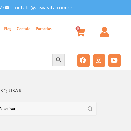
97
contato@akwavita.com.br
Blog
Contato
Parcerias
0
ESQUISAR