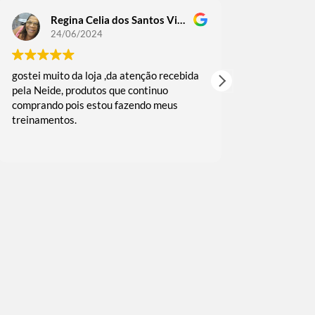
Regina Celia dos Santos Victoriano Guedes
Regin
24/06/2024
18/06
gostei muito da loja ,da atenção recebida
comprei alguma
pela Neide, produtos que continuo
as vezes fui b
comprando pois estou fazendo meus
muito rápida 
treinamentos.
embalado reco
e agradeço o c
Leia mais