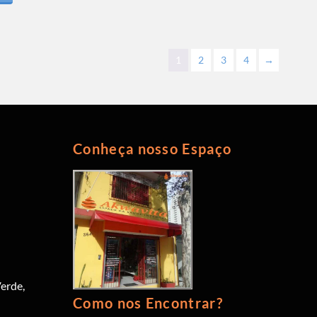
1
2
3
4
→
Conheça nosso Espaço
erde,
Como nos Encontrar?