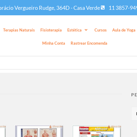
rácio Vergueiro Rudge, 364D - Casa Verde
11 3857-94
Terapias Naturais
Fisioterapia
Estética
Cursos
Aula de Yoga
Minha Conta
Rastrear Encomenda
P