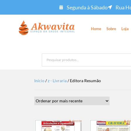
Segunda à Sábado
Rua Ho
Home
Sobre
Loja
Início
/
z - Livraria
/ Editora Resumão