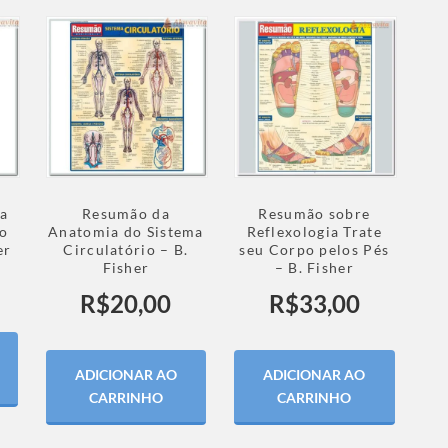
a
Resumão da
Resumão sobre
co
Anatomia do Sistema
Reflexologia Trate
er
Circulatório – B.
seu Corpo pelos Pés
Fisher
– B. Fisher
R$
20,00
R$
33,00
ADICIONAR AO
ADICIONAR AO
CARRINHO
CARRINHO