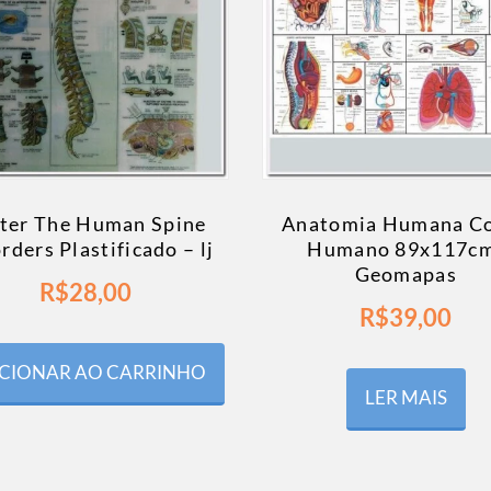
ter The Human Spine
Anatomia Humana C
rders Plastificado – lj
Humano 89x117c
Geomapas
R$
28,00
R$
39,00
CIONAR AO CARRINHO
LER MAIS