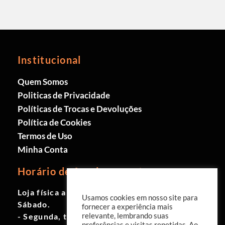
Institucional
Quem Somos
Politicas de Privacidade
Políticas de Trocas e Devoluções
Política de Cookies
Termos de Uso
Minha Conta
Horário de funcionamento
Loja física aberta de Segunda à
Usamos cookies em nosso site para
Sábado.
fornecer a experiência mais
- Segunda, terça e quinta das 9h às
relevante, lembrando suas
preferências e visitas repetidas. Ao