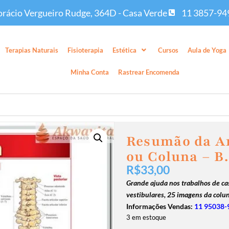
rácio Vergueiro Rudge, 364D - Casa Verde
11 3857-94
Terapias Naturais
Fisioterapia
Estética
Cursos
Aula de Yoga
Minha Conta
Rastrear Encomenda
Resumão da A
ou Coluna – B.
R$
33,00
Grande ajuda nos trabalhos de ca
vestibulares,
25 imagens da colun
Informações Vendas:
11 95038-
3 em estoque