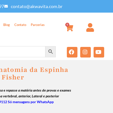
97
contato@akwavita.com.br
Blog
Contato
Parcerias
0
natomia da Espinha
 Fisher
sa e repasse a matéria antes de provas e exames
a vertebral,
anterior,
Lateral e posterior
9112 Só mensagens por WhatsApp