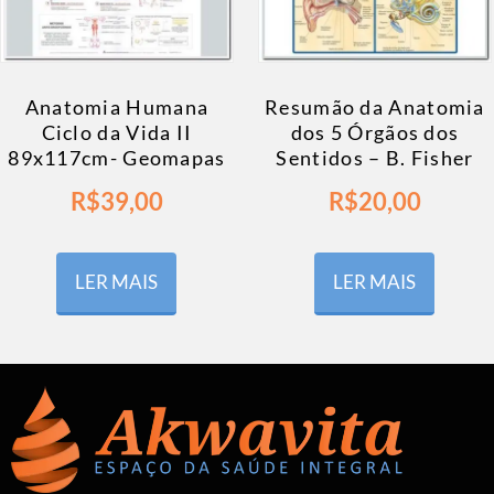
Anatomia Humana
Resumão da Anatomia
Ciclo da Vida II
dos 5 Órgãos dos
89x117cm- Geomapas
Sentidos – B. Fisher
R$
39,00
R$
20,00
LER MAIS
LER MAIS