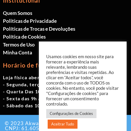
Institucional
Quem Somos
Politicas de Privacidade
Políticas de Trocas e Devoluções
Política de Cookies
Termos de Uso
Minha Conta
Usamos cookies em nosso site para
fornecer a experiência mais
Horário de funcionamento
relevante, lembrando suas
preferências e visitas repetidas. Ao
Loja física aberta de Segunda à Sábado.
clicar em “Aceitar todos”, você
concorda com o uso de TODOS os
- Segunda, terça e quinta das 9h às 19h
cookies. No entanto, você pode visitar
- Quarta Das 10h às 18h
"Configurações de cookies" para
- Sexta das 9h às 18h
fornecer um consentimento
controlado.
- Sábado das 10h às 17h
Configurações de Cookies
© 2023 Akwavita - Todos os direitos reservados.
Aceitrar Tudo
CNPJ: 61.605.465/0001-60 Criado por:
Agência