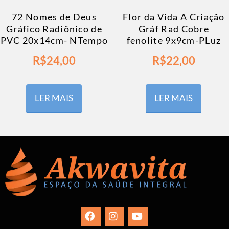
72 Nomes de Deus
Flor da Vida A Criação
Gráfico Radiônico de
Gráf Rad Cobre
PVC 20x14cm- NTempo
fenolite 9x9cm-PLuz
R$
24,00
R$
22,00
LER MAIS
LER MAIS