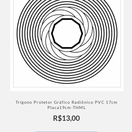
Trígono Protetor Gráfico Radiônico PVC 17cm
Placa19cm-THML
R$
13,00