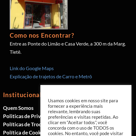
Como nos Encontrar?
Entre as Ponte do Limão e Casa Verde, a 300 m da Marg.
Tietê.
Link do Google Maps
Explicação de trajetos de Carro e Metrô
Institucional
Usamos cookies em nosso site para
fornecer a experiência mais
Quem Somos
relevante, lembrando suas
Politicas de Privacidade
preferências e visitas repetidas. Ao
clicar em “Aceitar todos”, você
Políticas de Trocas e Devoluções
concorda com o uso de TODOS os
Política de Cookies
cookies. No entanto, você pode visitar