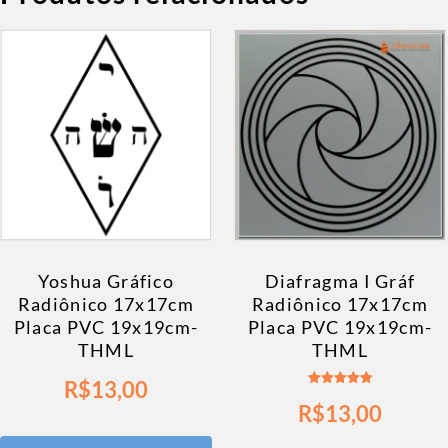
Yoshua Gráfico
Diafragma I Gráf
Radiônico 17x17cm
Radiônico 17x17cm
Placa PVC 19x19cm-
Placa PVC 19x19cm-
THML
THML
R$
13,00
Avaliação
R$
13,00
5.00
de 5