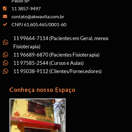
Paulo SP
11 3857-9497
contato@akwavita.com.br
CNPJ 61.605.465/0001-60
11 99664-7114 (Pacientes em Geral, menos
Fisioterapia)
11 96689-6870 (Pacientes Fisioterapia)
11 97585-2544 (Cursos e Aulas)
11 95038-9112 (Clientes/Fornecedores)
Conheça nosso Espaço