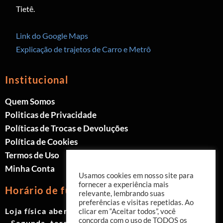
Tietê.
Link do Google Maps
Explicação de trajetos de Carro e Metrô
Institucional
Quem Somos
Politicas de Privacidade
Políticas de Trocas e Devoluções
Política de Cookies
Termos de Uso
Minha Conta
Usamos cookies em nosso site para
fornecer a experiência mais
Horário de funcionamento
relevante, lembrando suas
preferências e visitas repetidas. Ao
Loja física aberta de Segunda à Sábado.
clicar em “Aceitar todos”, você
concorda com o uso de TODOS os
- Segunda, terça e quinta das 9h às 19h