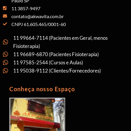
Paulo SP
11 3857-9497
contato@akwavita.com.br
CNPJ 61.605.465/0001-60
11 99664-7114 (Pacientes em Geral, menos
Fisioterapia)
11 96689-6870 (Pacientes Fisioterapia)
11 97585-2544 (Cursos e Aulas)
11 95038-9112 (Clientes/Fornecedores)
Conheça nosso Espaço