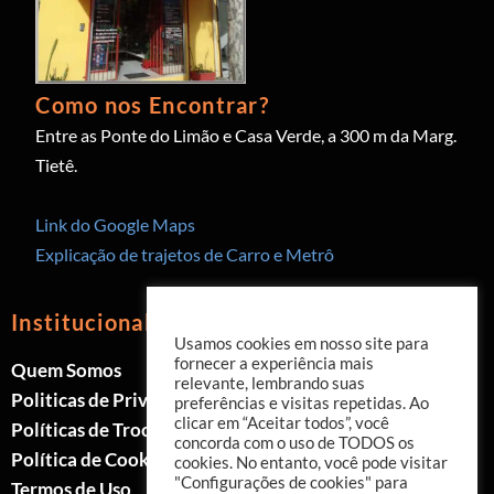
Como nos Encontrar?
Entre as Ponte do Limão e Casa Verde, a 300 m da Marg.
Tietê.
Link do Google Maps
Explicação de trajetos de Carro e Metrô
Institucional
Usamos cookies em nosso site para
fornecer a experiência mais
Quem Somos
relevante, lembrando suas
Politicas de Privacidade
preferências e visitas repetidas. Ao
clicar em “Aceitar todos”, você
Políticas de Trocas e Devoluções
concorda com o uso de TODOS os
Política de Cookies
cookies. No entanto, você pode visitar
"Configurações de cookies" para
Termos de Uso