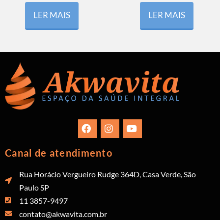
LER MAIS
LER MAIS
Canal de atendimento
Rua Horácio Vergueiro Rudge 364D, Casa Verde, São
Paulo SP
11 3857-9497
contato@akwavita.com.br