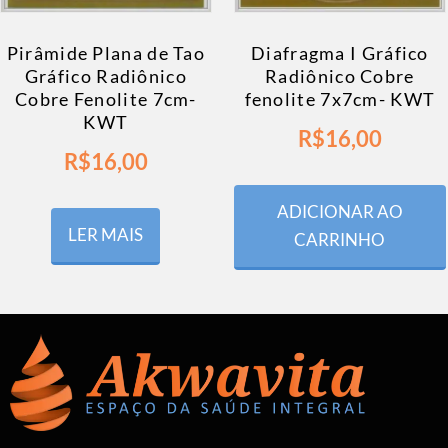
Pirâmide Plana de Tao
Diafragma I Gráfico
Gráfico Radiônico
Radiônico Cobre
Cobre Fenolite 7cm-
fenolite 7x7cm- KWT
KWT
R$
16,00
R$
16,00
ADICIONAR AO
LER MAIS
CARRINHO