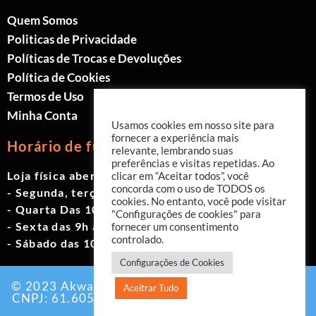
Quem Somos
Politicas de Privacidade
Políticas de Trocas e Devoluções
Política de Cookies
Termos de Uso
Minha Conta
Usamos cookies em nosso site para
fornecer a experiência mais
Horário de funcionamento
relevante, lembrando suas
preferências e visitas repetidas. Ao
Loja física aberta de Segunda à Sábado.
clicar em “Aceitar todos”, você
concorda com o uso de TODOS os
- Segunda, terça e quinta das 9h às 19h
cookies. No entanto, você pode visitar
- Quarta Das 10h às 18h
"Configurações de cookies" para
- Sexta das 9h às 18h
fornecer um consentimento
controlado.
- Sábado das 10h às 17h
Configurações de Cookies
© 2023 Akwavita - Todos os direitos reservados.
Aceitrar Tudo
CNPJ: 61.605.465/0001-60 Criado por:
Agência
EAB Digital