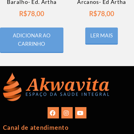
Baralho- Ed. Artha
Arcanos- Ed Artha
R$
78,00
R$
78,00
ADICIONAR AO
LER MAIS
CARRINHO
Canal de atendimento