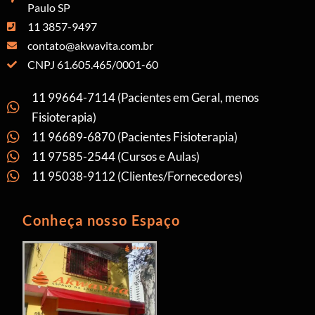
Paulo SP
11 3857-9497
contato@akwavita.com.br
CNPJ 61.605.465/0001-60
11 99664-7114 (Pacientes em Geral, menos
Fisioterapia)
11 96689-6870 (Pacientes Fisioterapia)
11 97585-2544 (Cursos e Aulas)
11 95038-9112 (Clientes/Fornecedores)
Conheça nosso Espaço