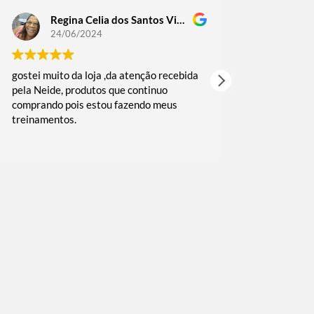
Regina Celia dos Santos Victoriano Guedes
Regin
24/06/2024
18/06
gostei muito da loja ,da atenção recebida
comprei alguma
pela Neide, produtos que continuo
as vezes fui b
comprando pois estou fazendo meus
muito rápida 
treinamentos.
embalado reco
e agradeço o c
Leia mais