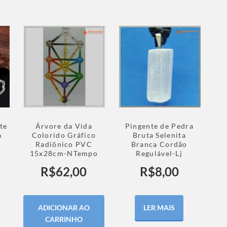
te
Árvore da Vida
Pingente de Pedra
a
Colorido Gráfico
Bruta Selenita
Radiônico PVC
Branca Cordão
15x28cm-NTempo
Regulável-Lj
R$
62,00
R$
8,00
ADICIONAR AO
LER MAIS
CARRINHO