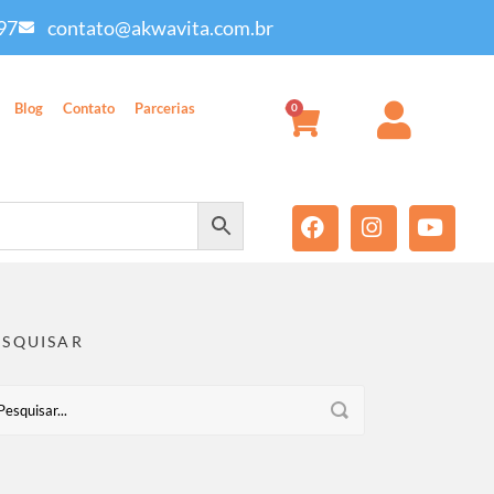
97
contato@akwavita.com.br
Blog
Contato
Parcerias
0
ESQUISAR