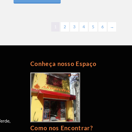
1
2
3
4
5
6
→
Conheça nosso Espaço
erde,
Como nos Encontrar?