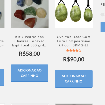
F
Kit 7 Pedras dos
Ovo Yoni Jade Com
de
Chakras Conexão
Furo Pompoarismo
gr-
Espiritual 380 gr-LJ
kit com 3PMG-LJ
R$
58,00
Avaliação
R$
90,00
4.00
de 5
ADICIONAR AO
CARRINHO
ADICIONAR AO
CARRINHO