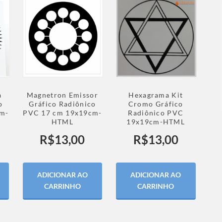
a
Magnetron Emissor
Hexagrama Kit
o
Gráfico Radiônico
Cromo Gráfico
m-
PVC 17 cm 19x19cm-
Radiônico PVC
HTML
19x19cm-HTML
R$
13,00
R$
13,00
ADICIONAR AO
ADICIONAR AO
CARRINHO
CARRINHO