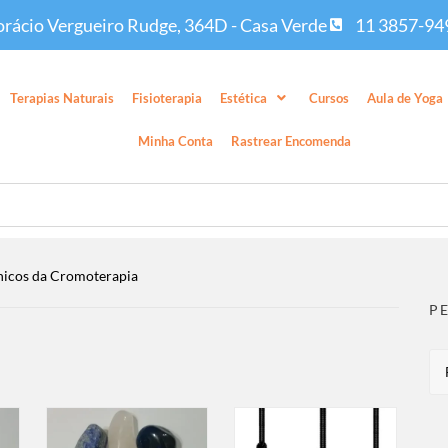
rácio Vergueiro Rudge, 364D - Casa Verde
11 3857-94
Terapias Naturais
Fisioterapia
Estética
Cursos
Aula de Yoga
Minha Conta
Rastrear Encomenda
nicos da Cromoterapia
P