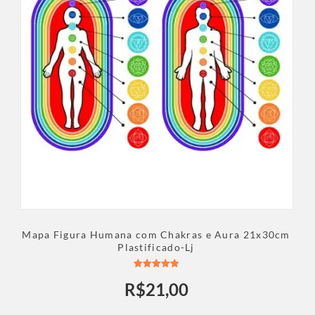
Mapa Figura Humana com Chakras e Aura 21x30cm
Plastificado-Lj
Avaliação
R$
21,00
5.00
de 5