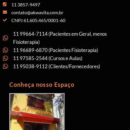
11 3857-9497
contato@akwavita.com.br
CNPJ 61.605.465/0001-60
11 99664-7114 (Pacientes em Geral, menos
Fisioterapia)
11 96689-6870 (Pacientes Fisioterapia)
11 97585-2544 (Cursos e Aulas)
11 95038-9112 (Clientes/Fornecedores)
Conheça nosso Espaço