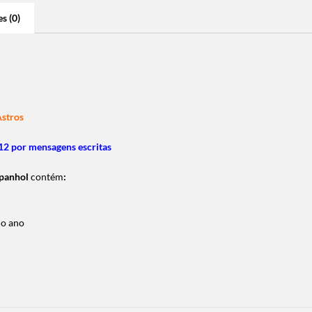
s (0)
Astros
2 por mensagens escritas
panhol
c
ontém
:
do ano