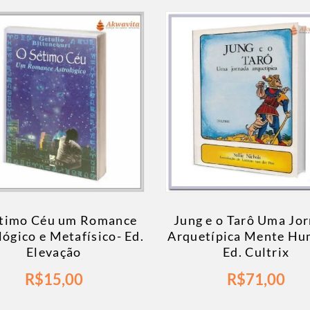
timo Céu um Romance
Jung e o Tarô Uma Jo
lógico e Metafísico- Ed.
Arquetípica Mente Hu
Elevação
Ed. Cultrix
R$
15,00
R$
71,00