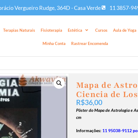
rácio Vergueiro Rudge, 364D - Casa Verde
11 3857-94
Terapias Naturais
Fisioterapia
Estética
Cursos
Aula de Yoga
Minha Conta
Rastrear Encomenda
Mapa de Astro
Ciencia de Lo
R$
36,00
Pôster do Mapa de Astrologia e 
cm
Informações:
11 95038-9112 por