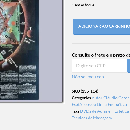
1 em estoque
ADICIONAR AO CARRINH
Consulte o frete e o prazo d
Não sei meu cep
SKU
(135-114)
Categories
Autor Cláudio Caron
Esotéricos ou Linha Energética
Tags
DVDs de Aulas em Estética 
Técnicas de Massagem