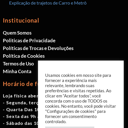
Explicação de trajetos de Carro e Metrô
Institucional
Quem Somos
Politicas de Privacidade
Políticas de Trocas e Devoluções
Política de Cookies
Termos de Uso
Minha Conta
Usamos cookies em nosso site para
fornecer a experiência mais
Horário de funcionamento
relevante, lembrando suas
preferências e visitas repetidas. Ao
Loja física aberta de Segunda à Sábado.
clicar em “Aceitar todos”, você
concorda com o uso de TODOS os
- Segunda, terça e quinta das 9h às 19h
cookies. No entanto, você pode visitar
- Quarta Das 10h às 18h
"Configurações de cookies" para
- Sexta das 9h às 18h
fornecer um consentimento
controlado.
- Sábado das 10h às 17h