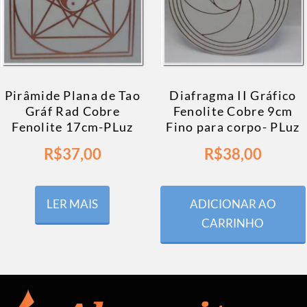
Pirâmide Plana de Tao
Diafragma II Gráfico
Gráf Rad Cobre
Fenolite Cobre 9cm
Fenolite 17cm-PLuz
Fino para corpo- PLuz
R$
37,00
R$
38,00
LER MAIS
ADICIONAR AO
CARRINHO