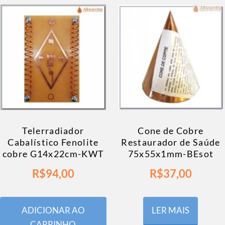
Telerradiador
Cone de Cobre
Cabalístico Fenolite
Restaurador de Saúde
cobre G14x22cm-KWT
75x55x1mm-BEsot
R$
94,00
R$
37,00
ADICIONAR AO
LER MAIS
CARRINHO