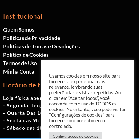
Institucional
Quem Somos
Politicas de Privacidade
Políticas de Trocas e Devoluções
Política de Cookies
Termos de Uso
Minha Conta
Usamos cookies em nosso site para
fornecer a experiência mais
Horário de funcionamento
relevante, lembrando suas
preferências e visitas repetidas. Ao
Loja física aberta de Segunda à Sábado.
clicar em “Aceitar todos”, você
concorda com o uso de TODOS os
- Segunda, terça e quinta das 9h às 19h
cookies. No entanto, você pode visitar
- Quarta Das 10h às 18h
"Configurações de cookies" para
- Sexta das 9h às 18h
fornecer um consentimento
controlado.
- Sábado das 10h às 17h
Configurações de Cookies