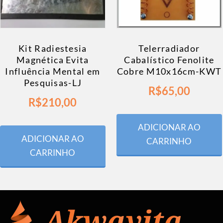
Kit Radiestesia
Telerradiador
Magnética Evita
Cabalístico Fenolite
Influência Mental em
Cobre M10x16cm-KWT
Pesquisas-LJ
R$
65,00
R$
210,00
ADICIONAR AO
ADICIONAR AO
CARRINHO
CARRINHO