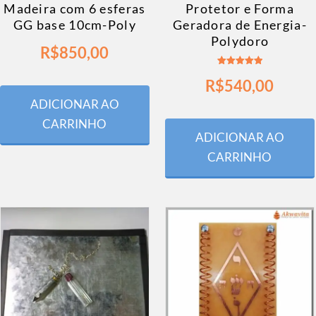
Madeira com 6 esferas
Protetor e Forma
GG base 10cm-Poly
Geradora de Energia-
Polydoro
R$
850,00
Avaliação
R$
540,00
5.00
de 5
ADICIONAR AO
CARRINHO
ADICIONAR AO
CARRINHO