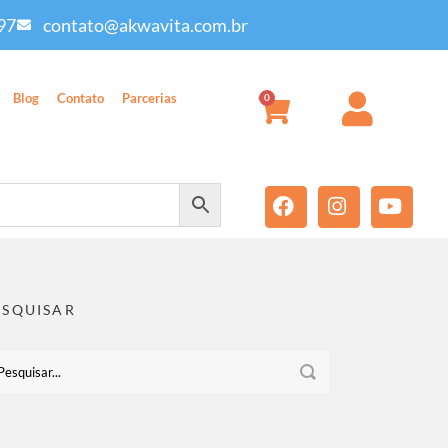
97
contato@akwavita.com.br
Blog
Contato
Parcerias
0
ESQUISAR