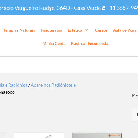
rácio Vergueiro Rudge, 364D - Casa Verde
11 3857-94
Terapias Naturais
Fisioterapia
Estética
Cursos
Aula de Yoga
Minha Conta
Rastrear Encomenda
sia e Radiônica
/
Aparelhos Radiônicos e
ena lobo
P