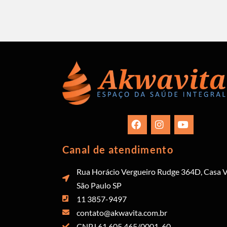
Canal de atendimento
Rua Horácio Vergueiro Rudge 364D, Casa V
São Paulo SP
11 3857-9497
contato@akwavita.com.br
CNPJ 61.605.465/0001-60