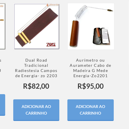
s
Dual Road
Aurímetro ou
a
Tradicional
Aurameter Cabo de
J
Radiestesia Campos
Madeira G Mede
de Energia- zo 2203
Energia-Zo2201
R$
82,00
R$
95,00
ADICIONAR AO
ADICIONAR AO
CARRINHO
CARRINHO