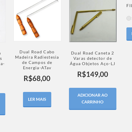
F
Dual Road Cabo
a
Dual Road Caneta 2
Madeira Radiestesia
s
Varas detector de
de Campos de
ra-
Água Objetos Aço-LJ
Energia-ATav
R$
149,00
R$
68,00
ADICIONAR AO
LER MAIS
CARRINHO