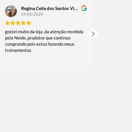
Regina Celia dos Santos Victoriano Guedes
Regin
24/06/2024
18/06
gostei muito da loja ,da atenção recebida
comprei alguma
pela Neide, produtos que continuo
as vezes fui b
comprando pois estou fazendo meus
muito rápida 
treinamentos.
embalado reco
e agradeço o c
Leia mais