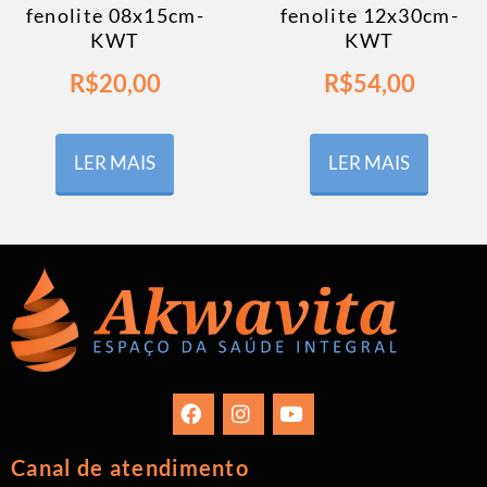
fenolite 08x15cm-
fenolite 12x30cm-
KWT
KWT
R$
20,00
R$
54,00
LER MAIS
LER MAIS
Canal de atendimento