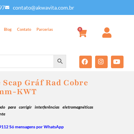
97
contato@akwavita.com.br
Blog
Contato
Parcerias
0
e Scap Gráf Rad Cobre
25mm-KWT
ado para corrigir interferências eletromagnéticas
nte
9112 Só mensagens por WhatsApp