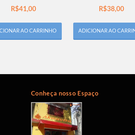
R$
41,00
R$
38,00
CIONAR AO CARRINHO
ADICIONAR AO CARR
Conheça nosso Espaço