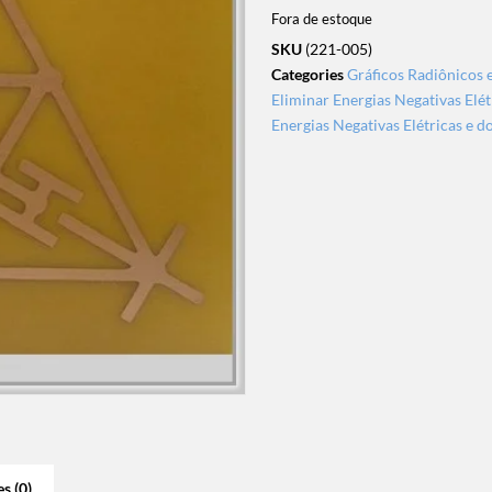
Fora de estoque
SKU
(221-005)
Categories
Gráficos Radiônicos 
Eliminar Energias Negativas Elét
Energias Negativas Elétricas e d
s (0)