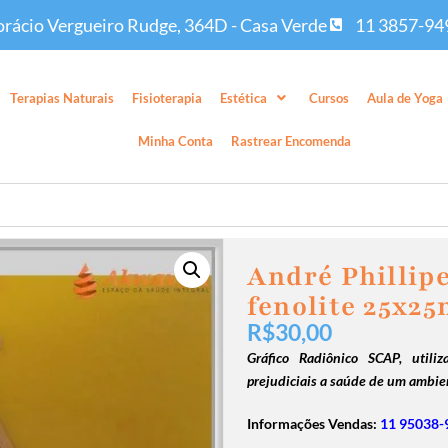
rácio Vergueiro Rudge, 364D - Casa Verde
11 3857-94
Terapias Naturais
Fisioterapia
Estética
Cursos
Aula de Yoga
Minha Conta
Rastrear Encomenda
André Phillip
fenolite 25x
R$
30,00
Gráfico Radiônico SCAP, utiliz
prejudiciais a saúde de um ambie
Informações Vendas:
11 95038-