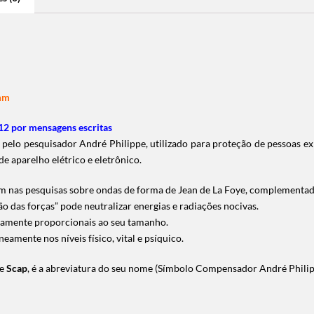
5mm
2 por mensagens escritas
o pesquisador André Philippe, utilizado para proteção de pessoas expos
de aparelho elétrico e eletrônico.
em nas pesquisas sobre ondas de forma de Jean de La Foye, complementada
o das forças” pode neutralizar energias e radiações nocivas.
retamente proporcionais ao seu tamanho.
amente nos níveis físico, vital e psíquico.
de
Scap
, é a abreviatura do seu nome (Símbolo Compensador André Philip