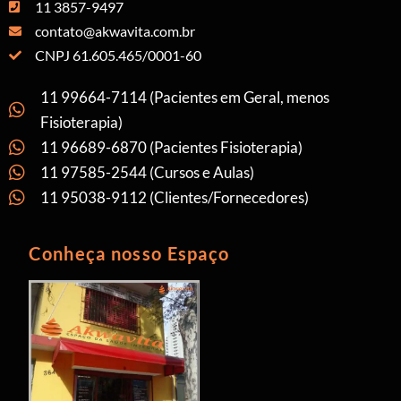
11 3857-9497
contato@akwavita.com.br
CNPJ 61.605.465/0001-60
11 99664-7114 (Pacientes em Geral, menos
Fisioterapia)
11 96689-6870 (Pacientes Fisioterapia)
11 97585-2544 (Cursos e Aulas)
11 95038-9112 (Clientes/Fornecedores)
Conheça nosso Espaço