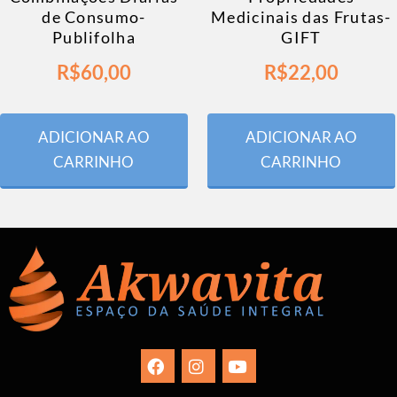
de Consumo-
Medicinais das Frutas-
Publifolha
GIFT
R$
60,00
R$
22,00
ADICIONAR AO
ADICIONAR AO
CARRINHO
CARRINHO