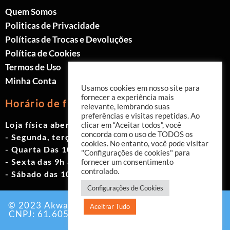
Quem Somos
Politicas de Privacidade
Políticas de Trocas e Devoluções
Política de Cookies
Termos de Uso
Minha Conta
Usamos cookies em nosso site para
fornecer a experiência mais
Horário de funcionamento
relevante, lembrando suas
preferências e visitas repetidas. Ao
Loja física aberta de Segunda à Sábado.
clicar em “Aceitar todos”, você
concorda com o uso de TODOS os
- Segunda, terça e quinta das 9h às 19h
cookies. No entanto, você pode visitar
- Quarta Das 10h às 18h
"Configurações de cookies" para
- Sexta das 9h às 18h
fornecer um consentimento
controlado.
- Sábado das 10h às 17h
Configurações de Cookies
© 2023 Akwavita - Todos os direitos reservados.
Aceitrar Tudo
CNPJ: 61.605.465/0001-60 Criado por:
Agência
EAB Digital