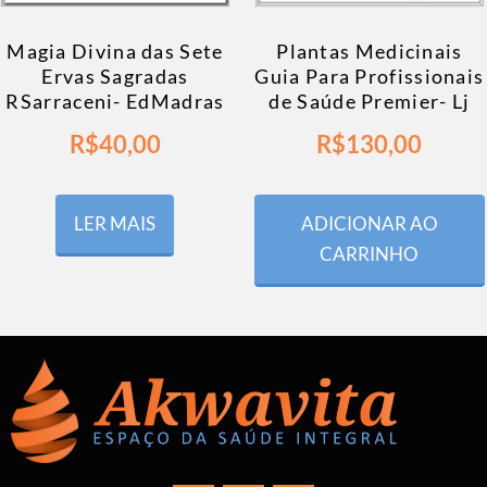
Magia Divina das Sete
Plantas Medicinais
Ervas Sagradas
Guia Para Profissionais
RSarraceni- EdMadras
de Saúde Premier- Lj
R$
40,00
R$
130,00
LER MAIS
ADICIONAR AO
CARRINHO