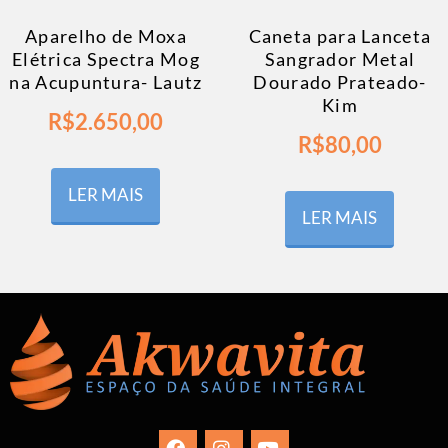
Aparelho de Moxa
Caneta para Lanceta
Elétrica Spectra Mog
Sangrador Metal
na Acupuntura- Lautz
Dourado Prateado-
Kim
R$
2.650,00
R$
80,00
LER MAIS
LER MAIS