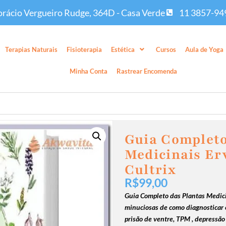
rácio Vergueiro Rudge, 364D - Casa Verde
11 3857-94
Terapias Naturais
Fisioterapia
Estética
Cursos
Aula de Yoga
Minha Conta
Rastrear Encomenda
Guia Completo
Medicinais Erv
Cultrix
R$
99,00
Guia Completo das Plantas Medicin
minuciosas de como diagnosticar 
prisão de ventre, TPM , depressão 