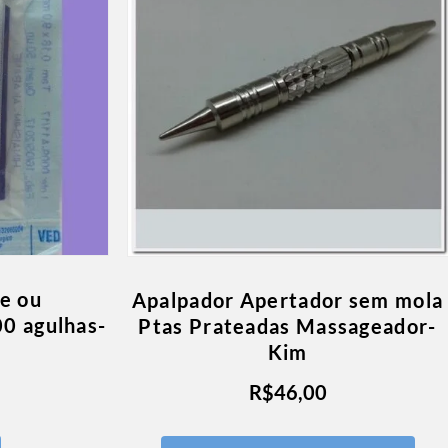
e ou
Apalpador Apertador sem mola
0 agulhas-
Ptas Prateadas Massageador-
Kim
R$
46,00