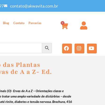
97
contato@akwavita.com.br
Blog
Contato
Parcerias
0
 das Plantas
as de A a Z- Ed.
ais (O)- Ervas de A a Z – Orientações claras e
e tratar uma ampla variedade de distúrbios – desde
até rinite, diabetes e tensão nervosa. Brochura, 416