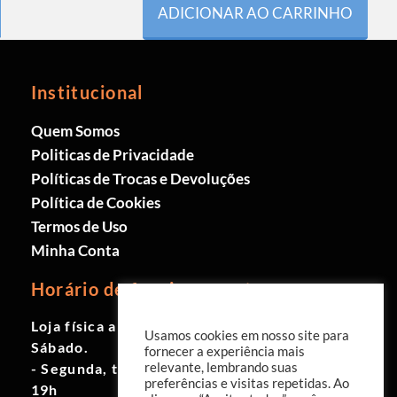
ADICIONAR AO CARRINHO
Institucional
Quem Somos
Politicas de Privacidade
Políticas de Trocas e Devoluções
Política de Cookies
Termos de Uso
Minha Conta
Horário de funcionamento
Loja física aberta de Segunda à
Usamos cookies em nosso site para
Sábado.
fornecer a experiência mais
relevante, lembrando suas
- Segunda, terça e quinta das 9h às
preferências e visitas repetidas. Ao
19h