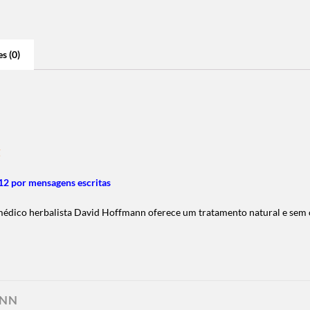
s (0)
Z
2 por mensagens escritas
édico herbalista David Hoffmann oferece um tratamento natural e sem c
ANN