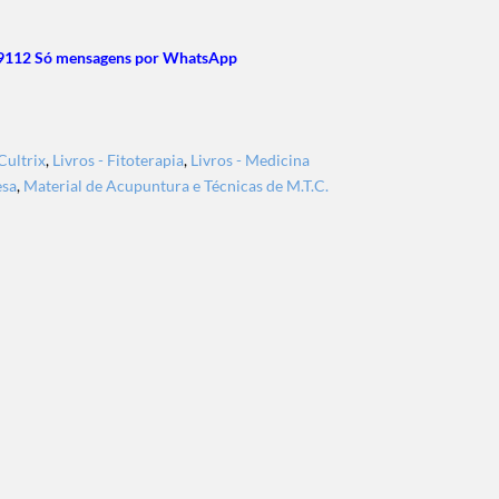
9112 Só mensagens por WhatsApp
Cultrix
,
Livros - Fitoterapia
,
Livros - Medicina
esa
,
Material de Acupuntura e Técnicas de M.T.C.