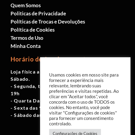
Quem Somos
Politicas de Privacidade
Políticas de Trocas e Devoluções
Política de Cookies
Termos de Uso
Minha Conta
Horário de funcionamento
Loja física aberta de Segunda à
Usamos cookies em nosso site para
Sábado.
fornecer a experiência mais
- Segunda, terça e quinta das 9h às
relevante, lembrando suas
preferências e visitas repetidas. Ao
19h
clicar em “Aceitar todos”, você
- Quarta Das 10h às 18h
concorda com o uso de TODOS os
- Sexta das 9h às 18h
cookies. No entanto, você pode
visitar "Configurações de cookies"
- Sábado das 10h às 17h
para fornecer um consentimento
controlado.
Configurações de Cookies