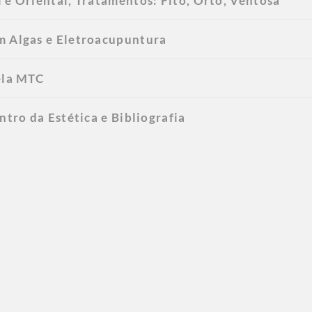
 e Oriental, Tratamentos: Fito, Orto, Ventosa
m Algas e Eletroacupuntura
ela MTC
ntro da Estética e Bibliografia