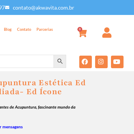
97
contato@akwavita.com.br
Blog
Contato
Parcerias
0
upuntura Estética Ed
liada- Ed Ícone
udantes de Acupuntura, fascinante mundo da
r mensagens