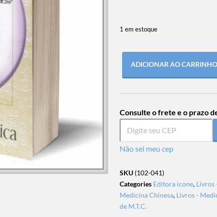
1 em estoque
ADICIONAR AO CARRINH
Consulte o frete e o prazo d
Não sei meu cep
SKU
(102-041)
Categories
Editora ìcone
,
Livros
Medicina Chinesa
,
Livros - Medi
de M.T.C.