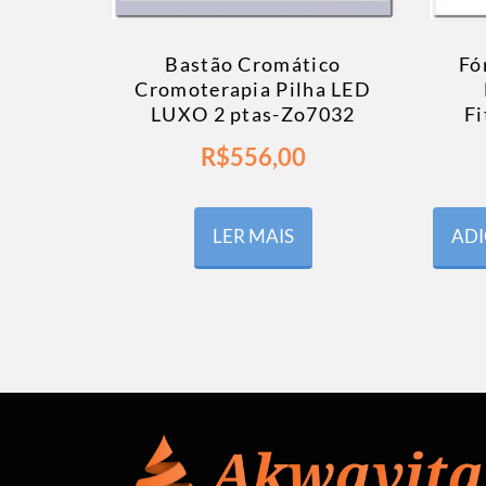
Bastão Cromático
Fó
Cromoterapia Pilha LED
LUXO 2 ptas-Zo7032
Fi
R$
556,00
LER MAIS
ADI