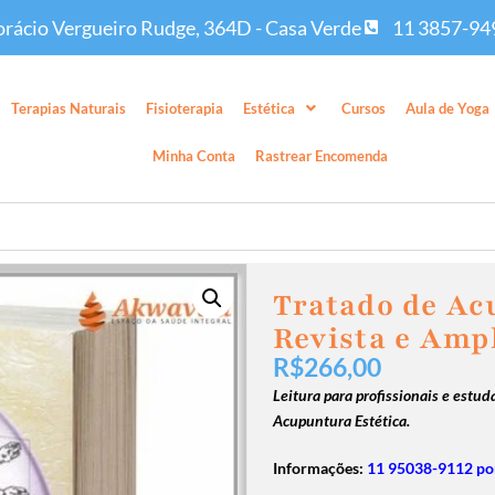
rácio Vergueiro Rudge, 364D - Casa Verde
11 3857-94
Terapias Naturais
Fisioterapia
Estética
Cursos
Aula de Yoga
Minha Conta
Rastrear Encomenda
Tratado de Ac
Revista e Amp
R$
266,00
Leitura para profissionais e est
Acupuntura Estética.
Informações:
11 95038-9112 po