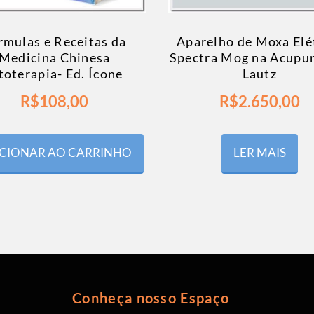
rmulas e Receitas da
Aparelho de Moxa Elé
Medicina Chinesa
Spectra Mog na Acupu
toterapia- Ed. Ícone
Lautz
R$
108,00
R$
2.650,00
CIONAR AO CARRINHO
LER MAIS
Conheça nosso Espaço