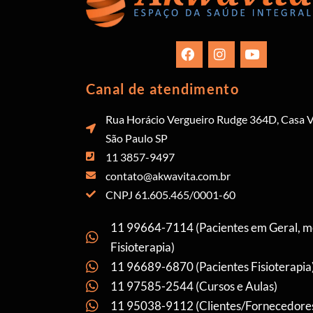
Canal de atendimento
Rua Horácio Vergueiro Rudge 364D, Casa V
São Paulo SP
11 3857-9497
contato@akwavita.com.br
CNPJ 61.605.465/0001-60
11 99664-7114 (Pacientes em Geral, 
Fisioterapia)
11 96689-6870 (Pacientes Fisioterapia
11 97585-2544 (Cursos e Aulas)
11 95038-9112 (Clientes/Fornecedore