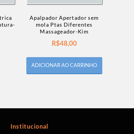
trica
Apalpador Apertador sem
ntura-
mola Ptas Diferentes
Massageador-Kim
R$
48,00
ADICIONAR AO CARRINHO
Institucional