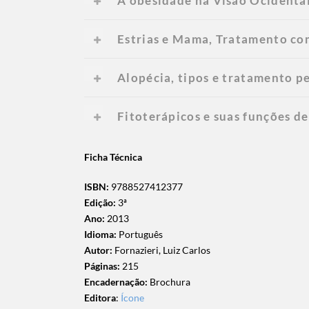
A obesidade na Visão Ocidental
Estrias e Mama, Tratamento co
Alopécia, tipos e tratamento p
Fitoterápicos e suas funções de
Ficha Técnica
ISBN:
9788527412377
Edição:
3ª
Ano:
2013
Idioma:
Português
Autor:
Fornazieri, Luiz Carlos
Páginas:
215
Encadernação:
Brochura
Editora
:
Ícone